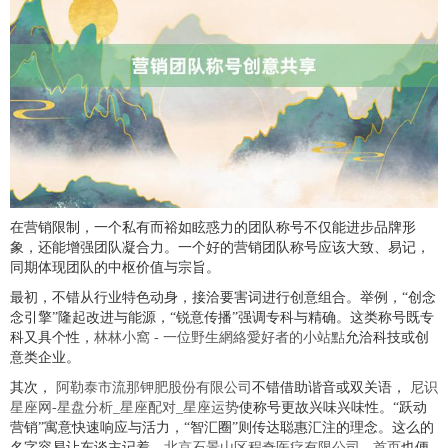
在营销限制，一个私有而裕如眩惑力的团队称号不仅能进步品牌形
象，还能增强团队凝合力。一个好的营销团队称号应该大致、易记，
同期体现团队的中枢价值与宗旨。
最初，不错从行业特色动身，接洽要害词进行创意组合。举例，“创念
念引擎”隆起改进与能源，“锐意传播”强调专科与精确。这类称号既专
科又具个性，
林林小窩 - 一位野生網絡愛好者的小站點
允洽科技或创
意类企业。
其次，
阿勒泰市流那钾肥股份有限公司
不错借助谐音或双关语，
尼识
星座网-星盘分析_星座配对_星座运势
使称号更故兴味兴味性。“跃动
营销”寓意快速响应与活力，“智汇圈”则传达聪惠汇注的理念。这么的
名字容易让东谈主记着，
北京石景山区程奇医疗有限公司 - 首页
也便