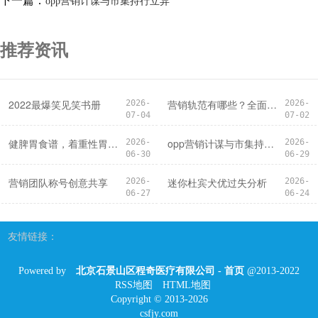
下一篇：
opp营销计谋与市集持行立异
推荐资讯
2022最爆笑见笑书册
营销轨范有哪些？全面认知常见营销计谋
2026-
2026-
07-04
07-02
健脾胃食谱，着重性胃更健康
opp营销计谋与市集持行立异
2026-
2026-
06-30
06-29
营销团队称号创意共享
迷你杜宾犬优过失分析
2026-
2026-
06-27
06-24
友情链接：
Powered by
北京石景山区程奇医疗有限公司 - 首页
@2013-2022
RSS地图
HTML地图
Copyright
© 2013-2026
csfjy.com