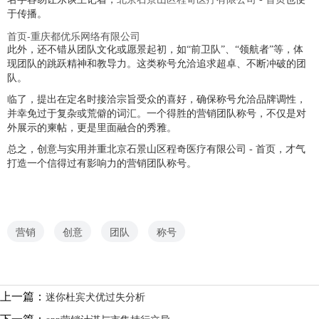
于传播。
首页-重庆都优乐网络有限公司
此外，还不错从团队文化或愿景起初，如“前卫队”、“领航者”等，体
现团队的跳跃精神和教导力。这类称号允洽追求超卓、不断冲破的团
队。
临了，提出在定名时接洽宗旨受众的喜好，确保称号允洽品牌调性，
并幸免过于复杂或荒僻的词汇。一个得胜的营销团队称号，不仅是对
外展示的柬帖，更是里面融合的秀雅。
总之，创意与实用并重北京石景山区程奇医疗有限公司 - 首页，才气
打造一个信得过有影响力的营销团队称号。
营销
创意
团队
称号
上一篇：
迷你杜宾犬优过失分析